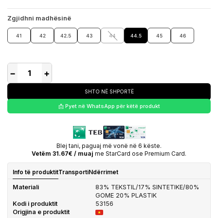
Zgjidhni madhësinë
41
42
42.5
43
44
44.5
45
46
−
+
SHTO NË SHPORTË
📩 Pyet në WhatsApp për këtë produkt
Blej tani, paguaj më vonë në 6 këste.
Vetëm 31.67€ / muaj
me StarCard ose Premium Card.
Info të produktit
Transporti
Ndërrimet
Materiali
83% TEKSTIL/17% SINTETIKE/80%
GOME 20% PLASTIK
Kodi i produktit
53156
Origjina e produktit