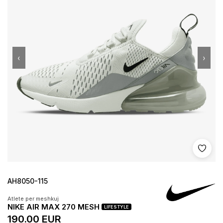
‹
›
Shto 
AH8050-115
Atlete per meshkuj
NIKE AIR MAX 270 MESH
LIFESTYLE
190.00 EUR