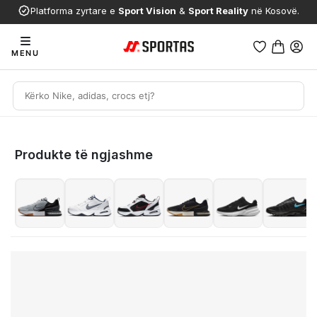
Platforma zyrtare e
Sport Vision
&
Sport Reality
në Kosovë.
MENU
Produkte të ngjashme