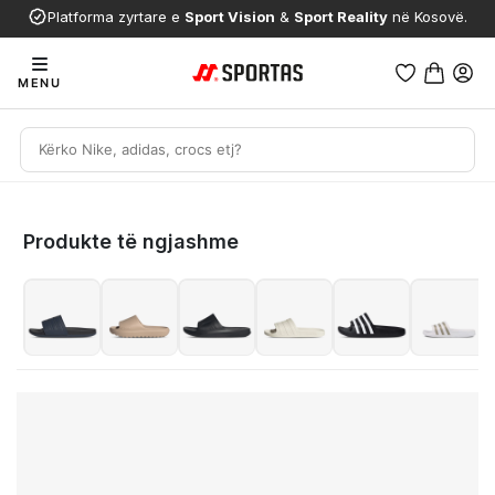
Platforma zyrtare e
Sport Vision
&
Sport Reality
në Kosovë.
MENU
Produkte të ngjashme