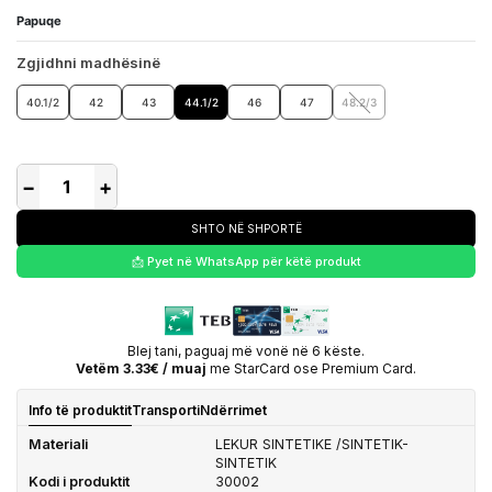
Papuqe
Zgjidhni madhësinë
40.1/2
42
43
44.1/2
46
47
48.2/3
−
+
SHTO NË SHPORTË
📩 Pyet në WhatsApp për këtë produkt
Blej tani, paguaj më vonë në 6 këste.
Vetëm 3.33€ / muaj
me StarCard ose Premium Card.
Info të produktit
Transporti
Ndërrimet
Materiali
LEKUR SINTETIKE /SINTETIK-
SINTETIK
Kodi i produktit
30002