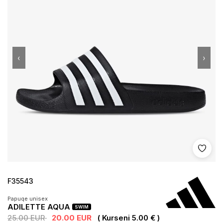
‹
›
Shto 
F35543
Papuqe unisex
ADILETTE AQUA
SWIM
25.00 EUR
20.00 EUR
( Kurseni 5.00 € )