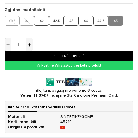
Zgjidhni madhësinë
40.5
41
42
42.5
43
44
44.5
45
−
+
SHTO NË SHPORTË
📩 Pyet në WhatsApp për këtë produkt
Blej tani, paguaj më vonë në 6 këste.
Vetëm 11.67€ / muaj
me StarCard ose Premium Card.
Info të produktit
Transporti
Ndërrimet
Materiali
SINTETIKE/GOME
Kodi i produktit
45219
Origjina e produktit