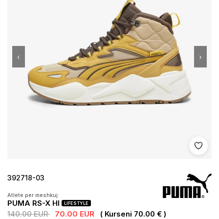
‹
›
Shto 
392718-03
Atlete per meshkuj
PUMA RS-X HI
LIFESTYLE
140.00 EUR
70.00 EUR
( Kurseni 70.00 € )