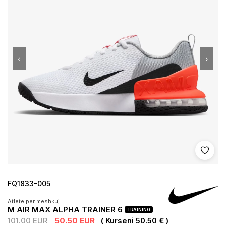
‹
›
Shto 
FQ1833-005
Atlete per meshkuj
M AIR MAX ALPHA TRAINER 6
TRAINING
101.00 EUR
50.50 EUR
( Kurseni 50.50 € )