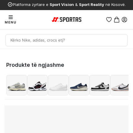
Platforma zyrtare e
Sport Vision
&
Sport Reality
në Kosovë.
MENU
Produkte të ngjashme