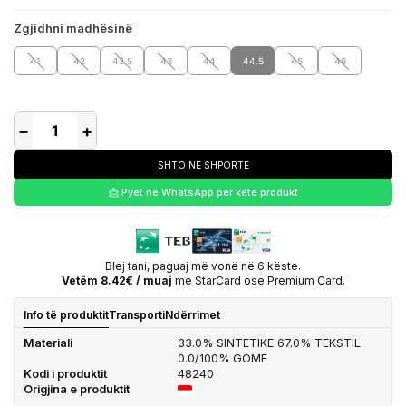
Zgjidhni madhësinë
41
42
42.5
43
44
44.5
45
46
−
+
SHTO NË SHPORTË
📩 Pyet në WhatsApp për këtë produkt
Blej tani, paguaj më vonë në 6 këste.
Vetëm 8.42€ / muaj
me StarCard ose Premium Card.
Info të produktit
Transporti
Ndërrimet
Materiali
33.0% SINTETIKE 67.0% TEKSTIL
0.0/100% GOME
Kodi i produktit
48240
Origjina e produktit