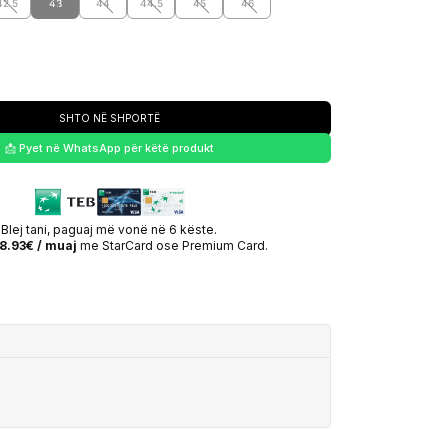
42.5
43
44
44.5
45
46
SHTO NË SHPORTË
📩 Pyet në WhatsApp për këtë produkt
Blej tani, paguaj më vonë në 6 këste.
8.93€ / muaj
me StarCard ose Premium Card.