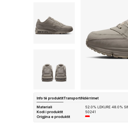
Info të produktit
Transporti
Ndërrimet
Materiali
52.0% LEKURE 48.0% S
Kodi i produktit
50241
Origjina e produktit