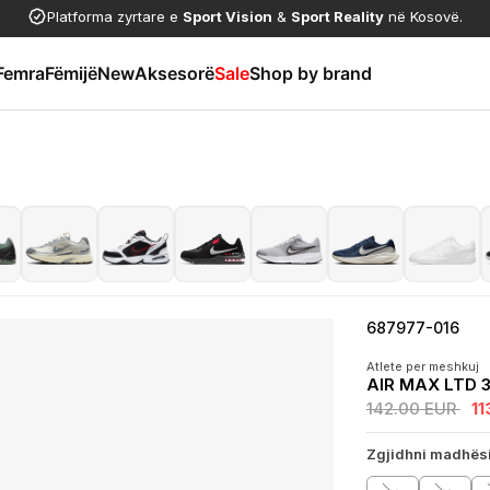
Platforma zyrtare e
Sport Vision
&
Sport Reality
në Kosovë.
Femra
Fëmijë
New
Aksesorë
Sale
Shop by brand
687977-016
Atlete per meshkuj
AIR MAX LTD 
142.00 EUR
11
Zgjidhni madhës