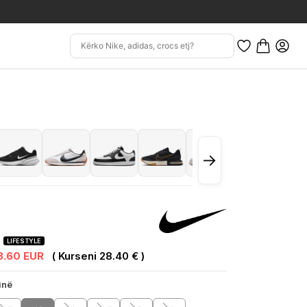
→
3
LIFESTYLE
3.60 EUR
( Kurseni 28.40 € )
inë