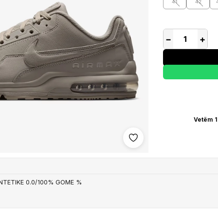
41
42
−
+
Vetëm 1
Shto në wishlist
INTETIKE 0.0/100% GOME %