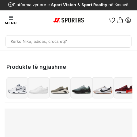
Platforma zyrtare e
Sport Vision
&
Sport Reality
në Kosovë.
MENU
Produkte të ngjashme