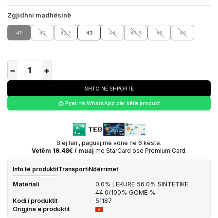
Zgjidhni madhësinë
41
42
42.5
43
44
44.5
45
46
−
+
SHTO NË SHPORTË
📩 Pyet në WhatsApp për këtë produkt
Blej tani, paguaj më vonë në 6 këste.
Vetëm 19.48€ / muaj
me StarCard ose Premium Card.
Info të produktit
Transporti
Ndërrimet
Materiali
0.0% LEKURE 56.0% SINTETIKE
44.0/100% GOME %
Kodi i produktit
51187
Origjina e produktit