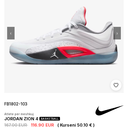
‹
›
Shto 
FB1802-103
Atlete per meshkuj
JORDAN ZION 4
BASKETBALL
167.00 EUR
116.90 EUR
( Kurseni 50.10 € )