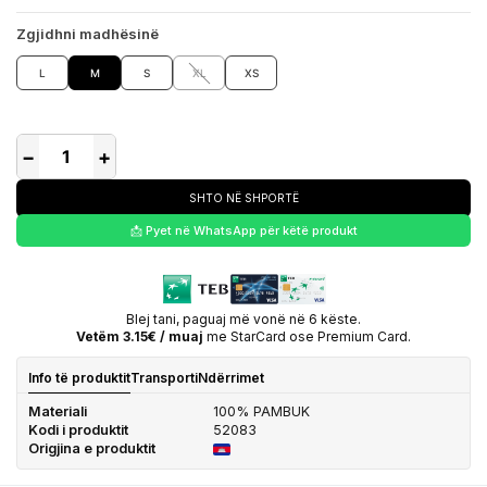
Zgjidhni madhësinë
L
M
S
XL
XS
−
+
SHTO NË SHPORTË
📩 Pyet në WhatsApp për këtë produkt
Blej tani, paguaj më vonë në 6 këste.
Vetëm 3.15€ / muaj
me StarCard ose Premium Card.
Info të produktit
Transporti
Ndërrimet
Materiali
100% PAMBUK
Kodi i produktit
52083
Origjina e produktit