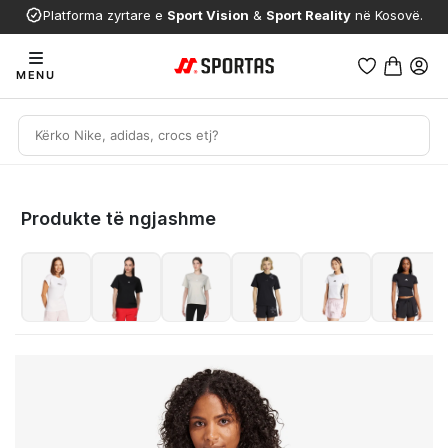
Platforma zyrtare e
Sport Vision
&
Sport Reality
në Kosovë.
MENU
Produkte të ngjashme