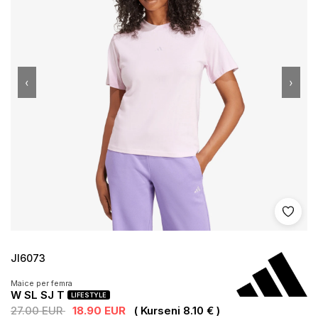
‹
›
Shto 
JI6073
Maice per femra
W SL SJ T
LIFESTYLE
27.00 EUR
18.90 EUR
( Kurseni 8.10 € )