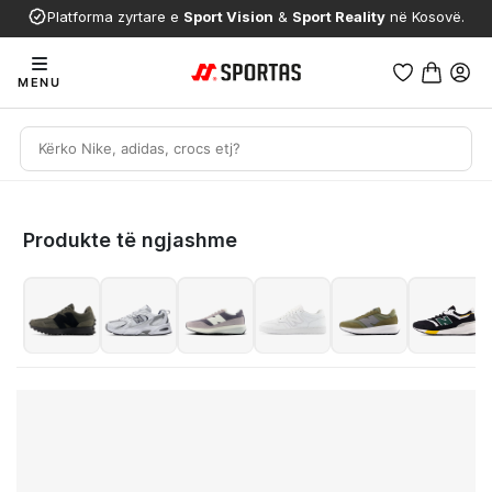
Platforma zyrtare e
Sport Vision
&
Sport Reality
në Kosovë.
MENU
Produkte të ngjashme