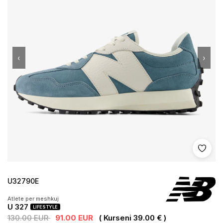
‹
›
Shto 
U32790E
Atlete per meshkuj
U 327
LIFESTYLE
130.00 EUR
91.00 EUR
( Kurseni 39.00 € )