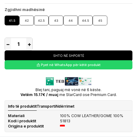
Zgjidhni madhësinë
41.5
42
42.5
43
44
44.5
45
−
+
SHTO NË SHPORTË
📩 Pyet në WhatsApp për këtë produkt
Blej tani, paguaj më vonë në 6 këste.
Vetëm 15.17€ / muaj
me StarCard ose Premium Card.
Info të produktit
Transporti
Ndërrimet
Materiali
100% COW LEATHER/GOME 100%
Kodi i produktit
51813
Origjina e produktit