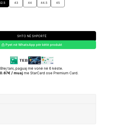
42.5
43
44
44.5
45
SHTO NË SHPORTË
📩 Pyet në WhatsApp për këtë produkt
Blej tani, paguaj më vonë në 6 këste.
0.67€ / muaj
me StarCard ose Premium Card.