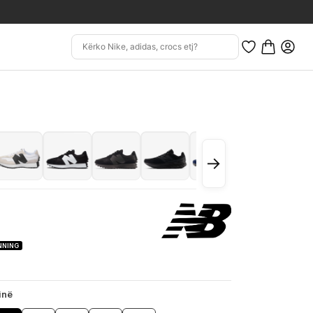
→
NNING
inë