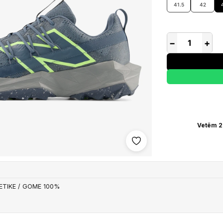
41.5
42
−
+
Vetëm 2
Shto në wishlist
ETIKE / GOME 100%