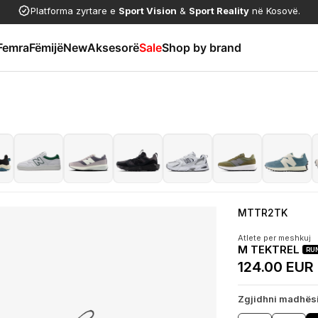
Platforma zyrtare e
Sport Vision
&
Sport Reality
në Kosovë.
Femra
Fëmijë
New
Aksesorë
Sale
Shop by brand
MTTR2TK
Atlete per meshkuj
M TEKTREL
RU
124.00 EUR
Zgjidhni madhës