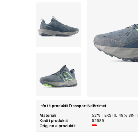
Info të produktit
Transporti
Ndërrimet
Materiali
52% TEKSTIL 48% SINT
Kodi i produktit
52989
Origjina e produktit