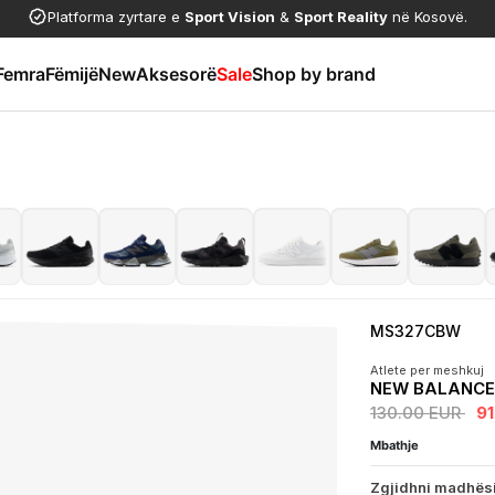
Platforma zyrtare e
Sport Vision
&
Sport Reality
në Kosovë.
Femra
Fëmijë
New
Aksesorë
Sale
Shop by brand
MS327CBW
Atlete per meshkuj
NEW BALANCE 
130.00 EUR
9
Mbathje
Zgjidhni madhës