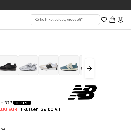
→
- 327
LIFESTYLE
1.00 EUR
( Kurseni 39.00 € )
inë