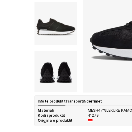
Info të produktit
Transporti
Ndërrimet
Materiali
MESH47%LEKURE KAM
Kodi i produktit
41279
Origjina e produktit