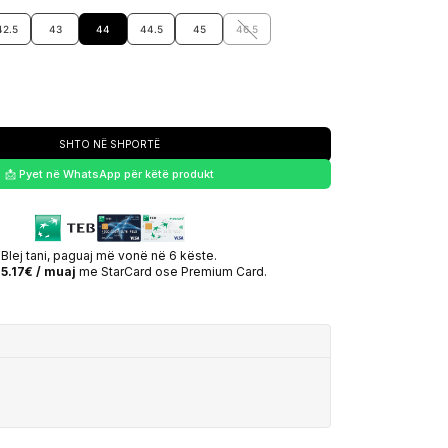
42.5
43
44
44.5
45
46.5
SHTO NË SHPORTË
📩 Pyet në WhatsApp për këtë produkt
Blej tani, paguaj më vonë në 6 këste.
5.17€ / muaj
me StarCard ose Premium Card.