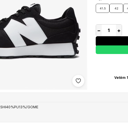
41.5
42
−
+
Vetëm 1
Shto në wishlist
OSHI40%PU13%/GOME