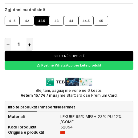
Zgjidhni madhësinë
41.5
42
42.5
43
44
44.5
45
−
+
SHTO NË SHPORTË
📩 Pyet në WhatsApp për këtë produkt
Blej tani, paguaj më vonë në 6 këste.
Vetëm 15.17€ / muaj
me StarCard ose Premium Card.
Info të produktit
Transporti
Ndërrimet
Materiali
LEKURE 65% MESH 23% PU 12%
/GOME
Kodi i produktit
52054
Origjina e produktit