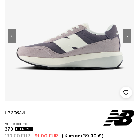
‹
›
Shto 
U370644
Atlete per meshkuj
370
LIFESTYLE
130.00 EUR
91.00 EUR
( Kurseni 39.00 € )