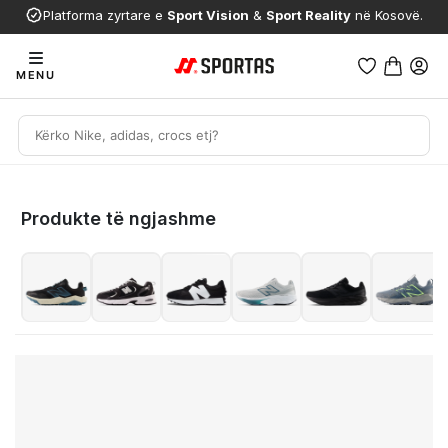
Platforma zyrtare e
Sport Vision
&
Sport Reality
në Kosovë.
MENU
Produkte të ngjashme