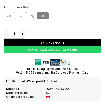
Zgjidhni madhësinë
2XL
L
M
XL
−
+
SHTO NË SHPORTË
📩 Pyet në WhatsApp për këtë produkt
Blej tani, paguaj më vonë në 6 këste.
Vetëm 5.07€ / muaj
me StarCard ose Premium Card.
Info të produktit
Transporti
Ndërrimet
Materiali
100%PAMBUK/0
Kodi i produktit
53024
Origjina e produktit