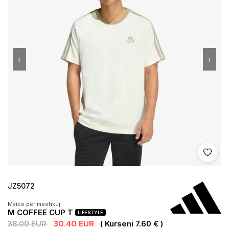
‹
›
Shto 
JZ5072
Maice per meshkuj
M COFFEE CUP T
LIFESTYLE
38.00 EUR
30.40 EUR
( Kurseni 7.60 € )