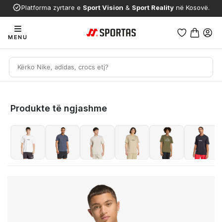
Platforma zyrtare e
Sport Vision
&
Sport Reality
në Kosovë.
MENU
Produkte të ngjashme