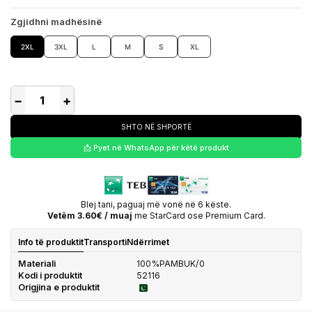
Zgjidhni madhësinë
2XL
3XL
L
M
S
XL
−
+
SHTO NË SHPORTË
📩 Pyet në WhatsApp për këtë produkt
Blej tani, paguaj më vonë në 6 këste.
Vetëm 3.60€ / muaj
me StarCard ose Premium Card.
Info të produktit
Transporti
Ndërrimet
Materiali
100%PAMBUK/0
Kodi i produktit
52116
Origjina e produktit