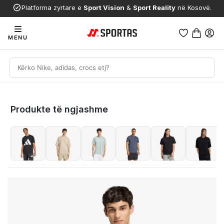
Platforma zyrtare e
Sport Vision
&
Sport Reality
në Kosovë.
MENU
Produkte të ngjashme