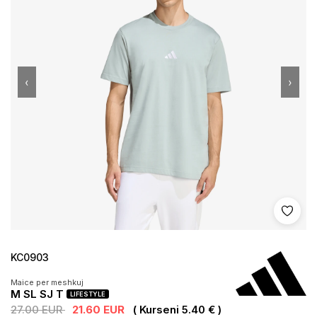
‹
›
Shto 
KC0903
Maice per meshkuj
M SL SJ T
LIFESTYLE
27.00 EUR
21.60 EUR
( Kurseni 5.40 € )