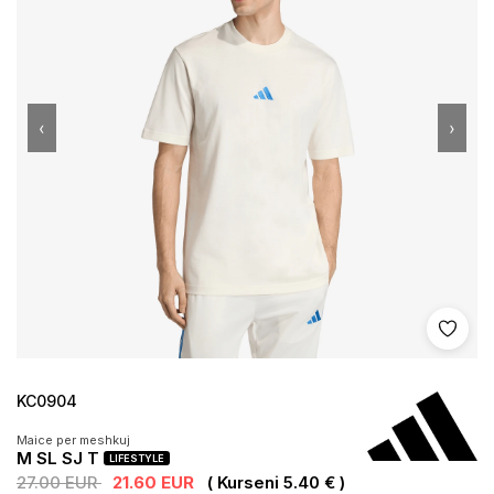
‹
›
Shto 
KC0904
Maice per meshkuj
M SL SJ T
LIFESTYLE
27.00 EUR
21.60 EUR
( Kurseni 5.40 € )