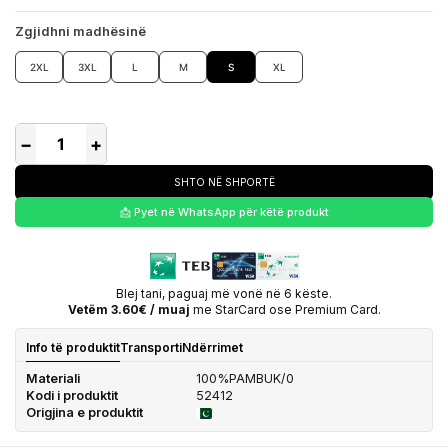
Zgjidhni madhësinë
2XL
3XL
L
M
S
XL
−
+
SHTO NË SHPORTË
📩 Pyet në WhatsApp për këtë produkt
Blej tani, paguaj më vonë në 6 këste.
Vetëm 3.60€ / muaj
me StarCard ose Premium Card.
Info të produktit
Transporti
Ndërrimet
Materiali
100%PAMBUK/0
Kodi i produktit
52412
Origjina e produktit