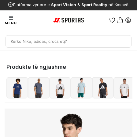
Platforma zyrtare e
Sport Vision
&
Sport Reality
në Kosovë.
MENU
Produkte të ngjashme