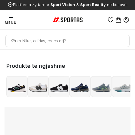
Platforma zyrtare e
Sport Vision
&
Sport Reality
në Kosovë.
MENU
Produkte të ngjashme