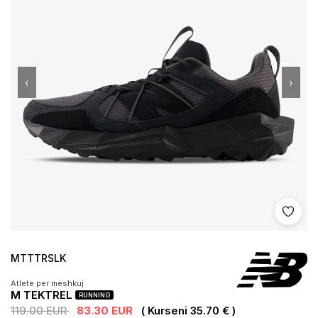
‹
›
Shto 
MTTTRSLK
Atlete per meshkuj
M TEKTREL
RUNNING
119.00 EUR
83.30 EUR
( Kurseni 35.70 € )