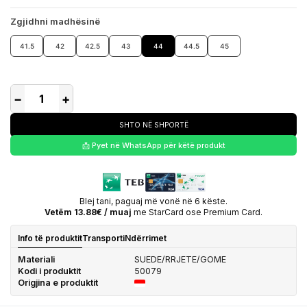
Zgjidhni madhësinë
41.5
42
42.5
43
44
44.5
45
−
+
SHTO NË SHPORTË
📩 Pyet në WhatsApp për këtë produkt
Blej tani, paguaj më vonë në 6 këste.
Vetëm 13.88€ / muaj
me StarCard ose Premium Card.
Info të produktit
Transporti
Ndërrimet
Materiali
SUEDE/RRJETE/GOME
Kodi i produktit
50079
Origjina e produktit