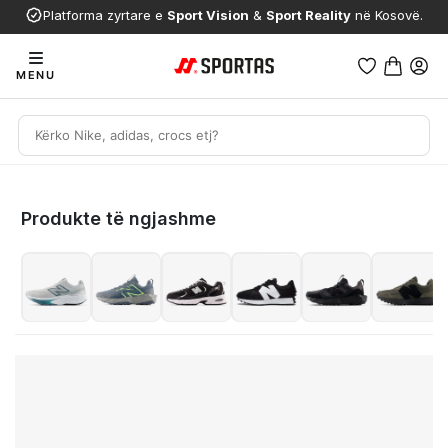
Platforma zyrtare e
Sport Vision
&
Sport Reality
në Kosovë.
MENU
Produkte të ngjashme