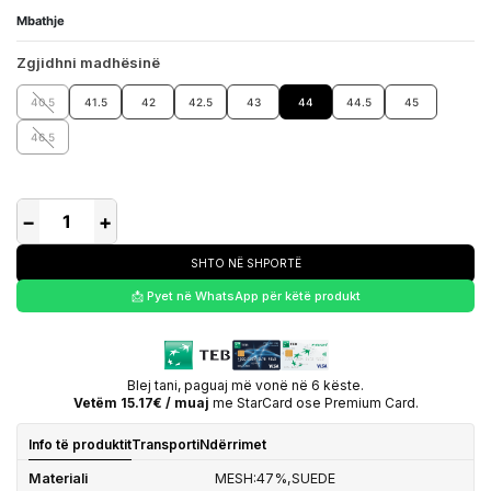
Mbathje
Zgjidhni madhësinë
40.5
41.5
42
42.5
43
44
44.5
45
46.5
−
+
SHTO NË SHPORTË
📩 Pyet në WhatsApp për këtë produkt
Blej tani, paguaj më vonë në 6 këste.
Vetëm 15.17€ / muaj
me StarCard ose Premium Card.
Info të produktit
Transporti
Ndërrimet
Materiali
MESH:47%,SUEDE