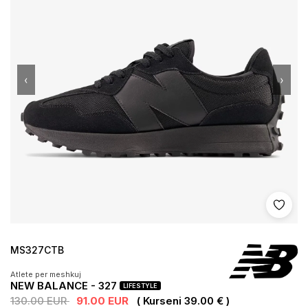
‹
›
Shto 
MS327CTB
Atlete per meshkuj
NEW BALANCE - 327
LIFESTYLE
130.00 EUR
91.00 EUR
( Kurseni 39.00 € )