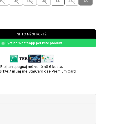
41.5
42
42.5
43
44
44.5
45
SHTO NË SHPORTË
📩 Pyet në WhatsApp për këtë produkt
Blej tani, paguaj më vonë në 6 këste.
9.17€ / muaj
me StarCard ose Premium Card.