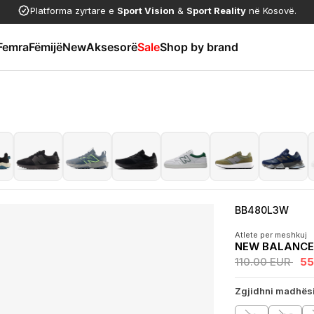
Platforma zyrtare e
Sport Vision
&
Sport Reality
në Kosovë.
Femra
Fëmijë
New
Aksesorë
Sale
Shop by brand
BB480L3W
Atlete per meshkuj
NEW BALANCE
110.00 EUR
55
Zgjidhni madhës