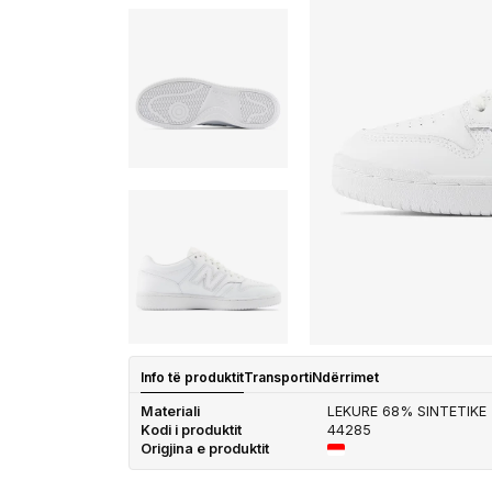
Info të produktit
Transporti
Ndërrimet
Materiali
LEKURE 68% SINTETIKE
Kodi i produktit
44285
Origjina e produktit