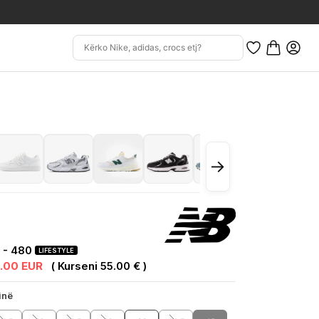
→
 - 480
LIFESTYLE
.00 EUR
( Kurseni 55.00 € )
inë