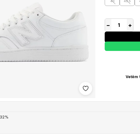
40
40.5
−
+
Vetëm 
Shto në wishlist
 32%