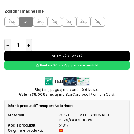
Zgjidhni madhësinë
41.5
42
42.5
43
44
44.5
45
−
+
SHTO NË SHPORTË
📩 Pyet në WhatsApp për këtë produkt
Blej tani, paguaj më vonë në 6 këste.
Vetëm 36.00€ / muaj
me StarCard ose Premium Card.
Info të produktit
Transporti
Ndërrimet
Materiali
75% PIG LEATHER 13% RRJET
11.5%/GOME 100%
Kodi i produktit
51817
Origjina e produktit