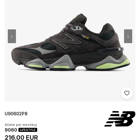
‹
›
Shto 
U90602P8
Atlete per meshkuj
9060
LIFESTYLE
216.00 EUR