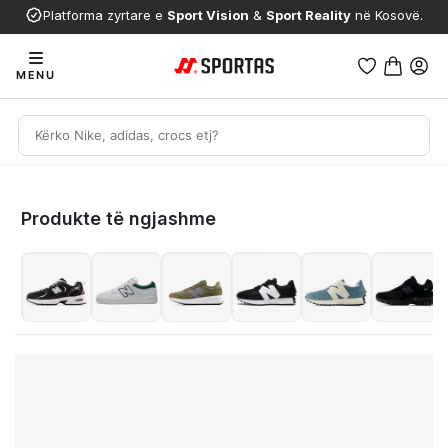
Platforma zyrtare e
Sport Vision
&
Sport Reality
në Kosovë.
MENU
Produkte të ngjashme